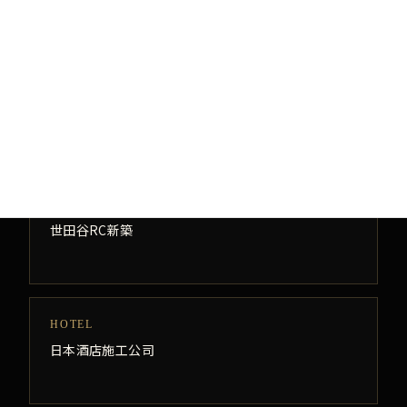
PROJECTS
日本高端建筑施工案例
SETAGAYA RC
世田谷RC新築
HOTEL
日本酒店施工公司